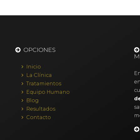
OPCIONES
M
Inicio
E
La Clínica
en
Tratamientos
cu
Equipo Humano
d
Blog
sa
Resultados
me
Contacto