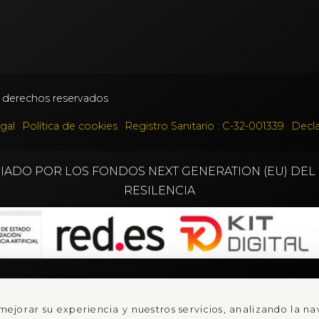
 derechos reservados
gal
Política de cookies
Registro Sanitario : C-32-001339
Decla
CIADO POR LOS FONDOS NEXT GENERATION (EU) DE
RESILENCIA
mejorar su experiencia y nuestros servicios, analizando la 