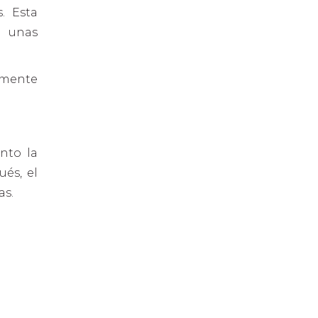
. Esta
n unas
camente
anto la
és, el
as.