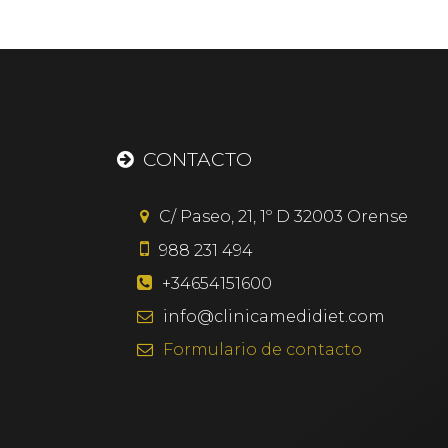
CONTACTO
C/ Paseo, 21, 1º D
32003
Orense
988 231 494
+34654151600
info@clinicamedidiet.com
Formulario
de contacto