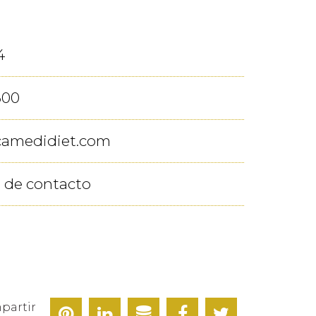
4
600
icamedidiet.com
 de contacto
partir