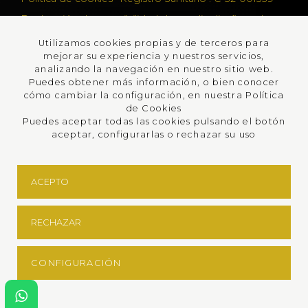
Declaración de accesibilidad
Lumedia diseño web
Utilizamos cookies propias y de terceros para
PROGRAMA KIT DIGITAL COFINANCIADO POR
mejorar su experiencia y nuestros servicios,
analizando la navegación en nuestro sitio web.
LOS FONDOS NEXT GENERATION (EU) DEL
Puedes obtener más información, o bien conocer
MECANISMO DE RECUPERACIÓN Y
cómo cambiar la configuración, en nuestra Política
de Cookies
RESILENCIA
Puedes aceptar todas las cookies pulsando el botón
aceptar, configurarlas o rechazar su uso
ACEPTO
RECHAZAR
CONFIGURACIÓN